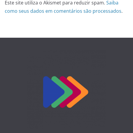
Este site utiliza o Akismet para reduzir spam.
Saiba
como seus dados em comentários são processados
.