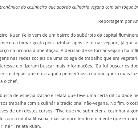
tronômica do cozinheiro que aborda culinária vegana com um toque br
Reportagem por An
neiro, Ruan Felix vem de um bairro do subúrbio da capital flumin
meçou a tomar gosto por cozinhar após se tornar vegano, já que a 
rço na própria alimentação. A decisão de se tornar vegano foi inf
gens nas redes sociais de uma colega de trabalho que era vegetari
teresse e o fizeram buscar mais informações. “Eu fui buscar os d
ens e depois que eu vi aquilo pensei ‘nossa eu não quero mais faz
ra o chef.
m busca de especialização e relata que teve uma certa dificuldade ne
sos trabalha com a culinária tradicional não-vegana. No fim, o co
ravés de um destes cursos. “Tive que me submeter a cozinhar algu
do com a minha filosofia, mas sempre tendo em mente que era um
r, né?”, relata Ruan.