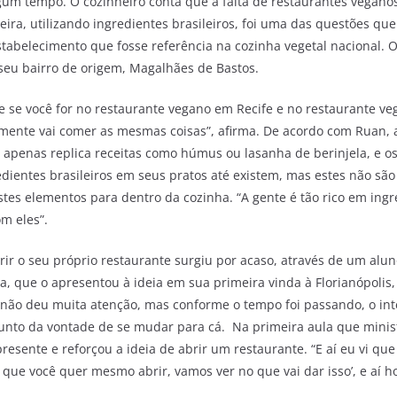
algum tempo. O cozinheiro conta que a falta de restaurantes vegan
leira, utilizando ingredientes brasileiros, foi uma das questões qu
stabelecimento que fosse referência na cozinha vegetal nacional.
u bairro de origem, Magalhães de Bastos.
e se você for no restaurante vegano em Recife e no restaurante v
lmente vai comer as mesmas coisas”, afirma. De acordo com Ruan, 
 apenas replica receitas como húmus ou lasanha de berinjela, e o
dientes brasileiros em seus pratos até existem, mas estes não sã
stes elementos para dentro da cozinha. “A gente é tão rico em ing
m eles”.
rir o seu próprio restaurante surgiu por acaso, através de um alu
, que o apresentou à ideia em sua primeira vinda à Florianópolis,
n não deu muita atenção, mas conforme o tempo foi passando, o int
 junto da vontade de se mudar para cá. Na primeira aula que mini
presente e reforçou a ideia de abrir um restaurante. “E aí eu vi que
já que você quer mesmo abrir, vamos ver no que vai dar isso’, e aí 