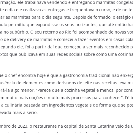
ormação, ele trabalhava vendendo e entregando marmitas congelad
e o dia ele realizava as entregas e frequentava o curso, e de noit
har as marmitas para o dia seguinte. Depois de formado, o estági
aulo permitiu que expandisse os seus horizontes, que até então h
cia no subúrbio. O seu retorno ao Rio foi acompanhado de novas vo
to de delivery de marmitas e comecei a fazer eventos em casas col
egundo ele, foi a partir daí que começou a ser mais reconhecido 
xtos que publicava em suas redes sociais sobre como uma cozinh
 o chef encontra hoje é que a gastronomia tradicional não enxerg
ausência de elementos como derivados de leite nas receitas leva mu
erá-la algo menor. “Parece que a cozinha vegetal é menos, por con
em muito mais opções e muito mais processos para conhecer”. Félix
 a culinária baseada em ingredientes vegetais de forma que se pos
levada mais a sério.
embro de 2023, o restaurante na capital de Santa Catarina veio de