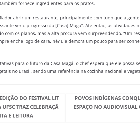
 também fornece ingredientes para os pratos.
afiador abrir um restaurante, principalmente com tudo que a gente
ssante ver o progresso do [Casa] Magá”. Até então, as atividades 
do com os planos, mas a alta procura vem surpreendendo. “Um re
pre enche logo de cara, né? Ele demora um pouco para ser conhec
tativas para o futuro da Casa Magá, o chef espera que ele possa 
etais no Brasil, sendo uma referência na cozinha nacional e veget
EDIÇÃO DO FESTIVAL LIT
POVOS INDÍGENAS CONQ
A UFSC TRAZ CELEBRAÇÃ
ESPAÇO NO AUDIOVISUAL 
ITA E LEITURA