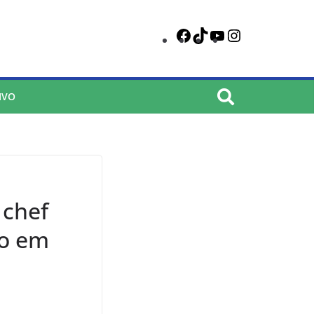
IVO
 chef
do em