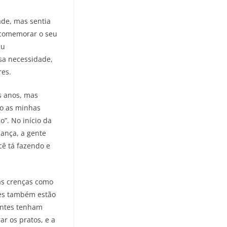
ade, mas sentia
r comemorar o seu
eu
ssa necessidade,
res.
s anos, mas
ço as minhas
o”. No início da
ança, a gente
cê tá fazendo e
uas crenças como
les também estão
entes tenham
ar os pratos, e a