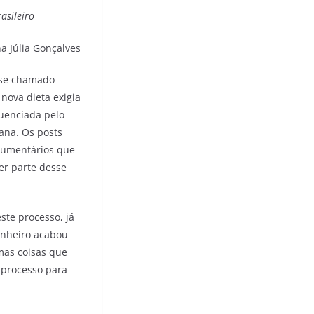
asileiro
a Júlia Gonçalves
ense chamado
nova dieta exigia
luenciada pelo
ana. Os posts
ocumentários que
er parte desse
ste processo, já
zinheiro acabou
mas coisas que
 processo para