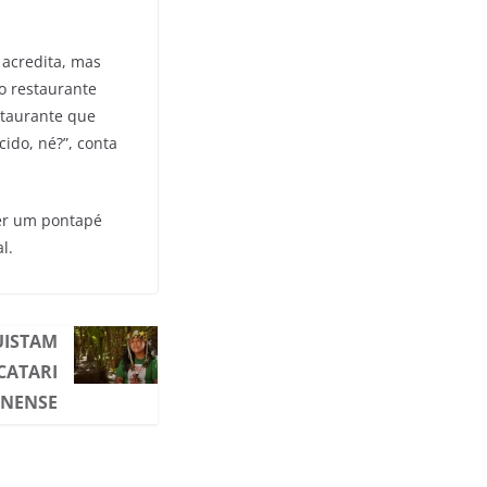
 acredita, mas
no restaurante
staurante que
ido, né?”, conta
ser um pontapé
al.
UISTAM
CATARI
NENSE