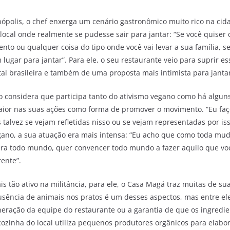
ópolis, o chef enxerga um cenário gastronômico muito rico na cid
ocal onde realmente se pudesse sair para jantar: “Se você quise
nto ou qualquer coisa do tipo onde você vai levar a sua família, s
ugar para jantar”. Para ele, o seu restaurante veio para suprir e
al brasileira e também de uma proposta mais intimista para janta
 considera que participa tanto do ativismo vegano como há algun
ior nas suas ações como forma de promover o movimento. “Eu fa
 talvez se vejam refletidas nisso ou se vejam representadas por iss
ano, a sua atuação era mais intensa: “Eu acho que como toda mud
ara todo mundo, quer convencer todo mundo a fazer aquilo que vo
rente”.
s tão ativo na militância, para ele, o Casa Magá traz muitas de s
 ausência de animais nos pratos é um desses aspectos, mas entre e
eração da equipe do restaurante ou a garantia de que os ingredi
cozinha do local utiliza pequenos produtores orgânicos para elabor