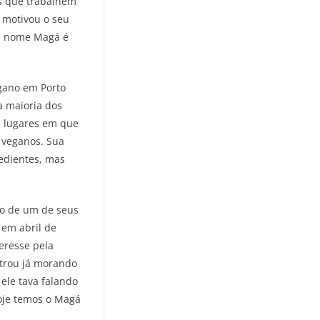
os que trabalhem
e motivou o seu
 O nome Magá é
egano em Porto
a maioria dos
s lugares em que
o veganos. Sua
redientes, mas
no de um de seus
 em abril de
eresse pela
strou já morando
 ele tava falando
hoje temos o Magá