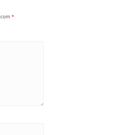
s com
*