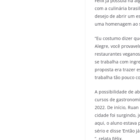
Félix já possuía há 
com a culinária brasi
desejo de abrir um e
uma homenagem ao se
“Eu costumo dizer qu
Alegre, você provave
restaurantes veganos
se trabalha com ingre
proposta era trazer e
trabalha tão pouco co
A possibilidade de ab
cursos de gastronomia
2022. De início, Rua
cidade foi surgindo,
aqui, o aluno estava 
sério e disse ‘Então 
”, relata Félix.