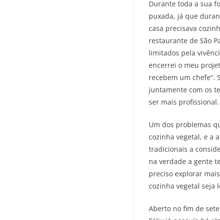
Durante toda a sua f
puxada, já que durant
casa precisava cozin
restaurante de São P
limitados pela vivên
encerrei o meu proje
recebem um chefe”. S
juntamente com os te
ser mais profissional.
Um dos problemas que
cozinha vegetal, e a 
tradicionais a consid
na verdade a gente t
preciso explorar mais
cozinha vegetal seja 
Aberto no fim de set