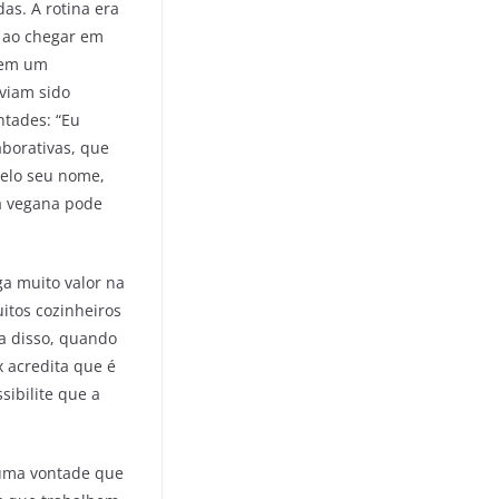
as. A rotina era
e ao chegar em
o em um
aviam sido
ntades: “Eu
aborativas, que
pelo seu nome,
a vegana pode
a muito valor na
itos cozinheiros
ta disso, quando
 acredita que é
sibilite que a
 uma vontade que