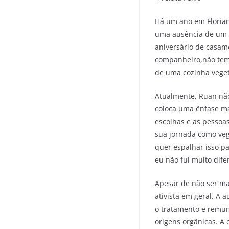
Há um ano em Florian
uma ausência de um l
aniversário de casame
companheiro,não tem l
de uma cozinha veget
Atualmente, Ruan não
coloca uma ênfase ma
escolhas e as pessoas
sua jornada como veg
quer espalhar isso p
eu não fui muito dife
Apesar de não ser mai
ativista em geral. A
o tratamento e remun
origens orgânicas. A 