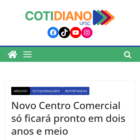
lucky jet
pinup
pin up
mostbet
Skip
to
content
Facebook
TikTok
YouTube
Instagram
ARQUIVO
FOTOJORNALISMO
REPORTAGENS
Novo Centro Comercial
só ficará pronto em dois
anos e meio