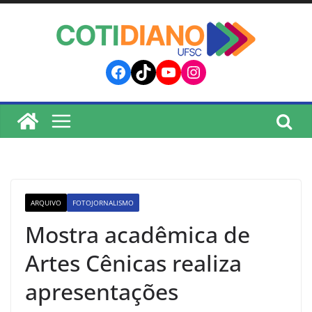
lucky jet
pinup
pin up
mostbet
Skip
to
content
Facebook
TikTok
YouTube
Instagram
ARQUIVO
FOTOJORNALISMO
Mostra acadêmica de
Artes Cênicas realiza
apresentações