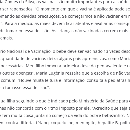
a Gomes da Silva, as vacinas são muito importantes para a saúde 
m ser repensados. “O momento em que a vacina é aplicada pode se
 tomando as devidas precauções. Se começarmos a não vacinar em
”. Para a médica, as mães devem ficar atentas e avaliar as conseq
s de tomarem essa decisão. As crianças não vacinadas correm mais 
demais.
io Nacional de Vacinação, o bebê deve ser vacinado 13 vezes des
A quantidade de vacinas deixa alguns pais apreensivos, como Mari
necessárias. Meu filho tomou a primeira dose da pentavalente e 
 outras doenças”. Maria Eugênia ressalta que a escolha de não vac
nso comum. “Houve muita leitura e informação, consulta a pediatras
eu tomasse essa decisão”.
sua filha seguindo o que é indicado pelo Ministério da Saúde para 
as não concorda com o ritmo imposto por ele. “Acredito que seja 
 tem muita coisa junta no começo da vida do pobre bebezinho”. N
m contra difteria, tétano, coqueluche, meningite, hepatite B, poliom