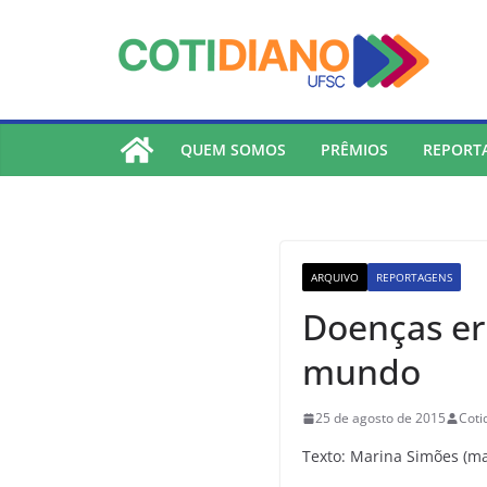
lucky jet
pinup
pin up
mostbet
Skip
to
content
QUEM SOMOS
PRÊMIOS
REPORT
ARQUIVO
REPORTAGENS
Doenças er
mundo
25 de agosto de 2015
Coti
Texto: Marina Simões (