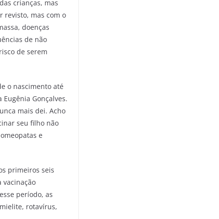
das crianças, mas
r revisto, mas com o
 massa, doenças
uências de não
risco de serem
de o nascimento até
a Eugênia Gonçalves.
nunca mais dei. Acho
inar seu filho não
 homeopatas e
os primeiros seis
a vacinação
esse período, as
ielite, rotavírus,