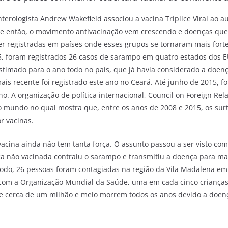
terologista Andrew Wakefield associou a vacina Tríplice Viral ao 
e então, o movimento antivacinação vem crescendo e doenças que
er registradas em países onde esses grupos se tornaram mais fort
15, foram registrados 26 casos de sarampo em quatro estados dos
estimado para o ano todo no país, que já havia considerado a doen
mais recente foi registrado este ano no Ceará. Até junho de 2015, f
o. A organização de política internacional, Council on Foreign Rela
o mundo
no qual mostra que, entre os anos de 2008 e 2015, os su
r vacinas.
ivacina ainda não tem tanta força. O assunto passou a ser visto c
a não vacinada contraiu o sarampo e transmitiu a doença para ma
odo, 26 pessoas foram contagiadas na região da Vila Madalena em
 com a Organização Mundial da Saúde, uma em cada cinco crianças
e cerca de um milhão e meio morrem todos os anos devido a doe