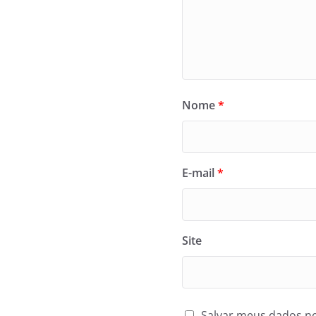
Nome
*
E-mail
*
Site
Salvar meus dados ne