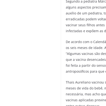
Segundo a pediatra Márci
alguns aspectos precisa
auxílio de um pediatra,
erradicadas podem voltar
vacinar seus filhos ante
infectadas e expõem as 
De acordo com o Calendár
os seis meses de idade. 
“Algumas vacinas são des
que a vacina desencadeia
foi feita a partir do se
antroposóficos para que 
Thais Aureliano vacinou 
meses de vida do bebê, m
necessária, mas acho que
vacinas aplicadas previne
entre outras doenças.