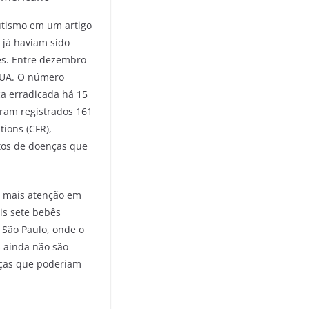
autismo em um artigo
 já haviam sido
es. Entre dezembro
 EUA. O número
ça erradicada há 15
oram registrados 161
tions (CFR),
rtos de doenças que
om mais atenção em
is sete bebês
 São Paulo, onde o
 ainda não são
nças que poderiam