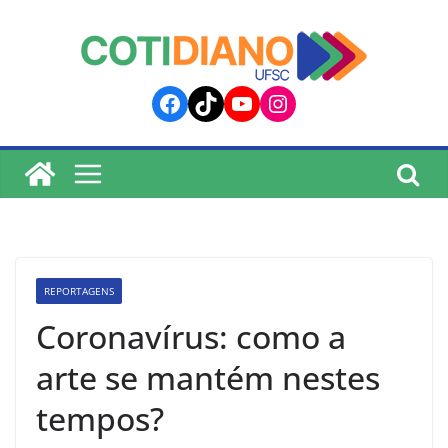
lucky jet
pinup
pin up
mostbet
Skip
to
content
Facebook
TikTok
YouTube
Instagram
REPORTAGENS
Coronavírus: como a
arte se mantém nestes
tempos?