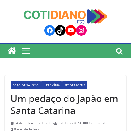
lucky jet
pinup
pin up
mostbet
Skip
to
content
Facebook
TikTok
YouTube
Instagram
FOTOJORNALISMO
HIPERMÍDIA
REPORTAGENS
Um pedaço do Japão em
Santa Catarina
14 de setembro de 2016
Cotidiano UFSC
0 Comments
0 min de leitura