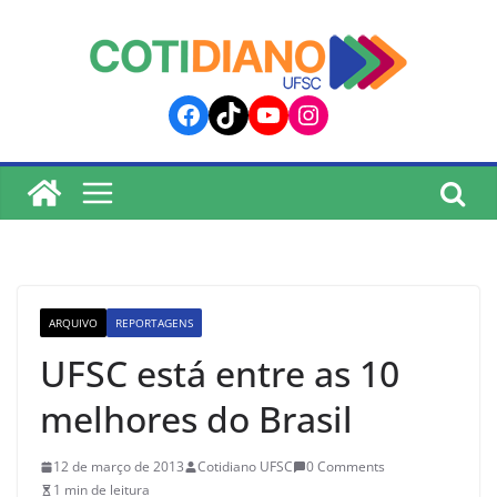
lucky jet
pinup
pin up
mostbet
Skip
to
content
Facebook
TikTok
YouTube
Instagram
ARQUIVO
REPORTAGENS
UFSC está entre as 10
melhores do Brasil
12 de março de 2013
Cotidiano UFSC
0 Comments
1 min de leitura