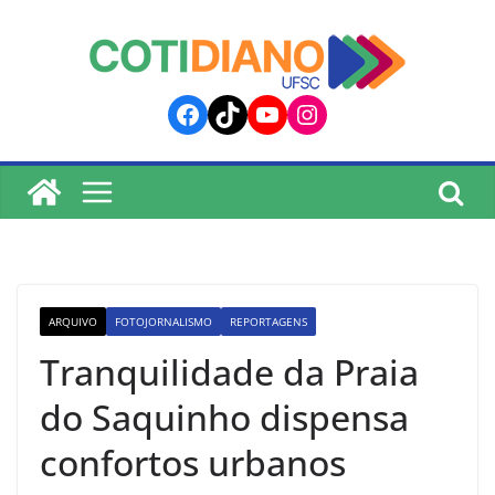
lucky jet
pinup
pin up
mostbet
Skip
to
content
Facebook
TikTok
YouTube
Instagram
ARQUIVO
FOTOJORNALISMO
REPORTAGENS
Tranquilidade da Praia
do Saquinho dispensa
confortos urbanos