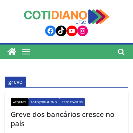
lucky jet
pinup
pin up
mostbet
Skip
to
content
Facebook
TikTok
YouTube
Instagram
greve
ARQUIVO
FOTOJORNALISMO
REPORTAGENS
Greve dos bancários cresce no
país