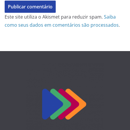
Este site utiliza o Akismet para reduzir spam.
Saiba
como seus dados em comentários são processados
.