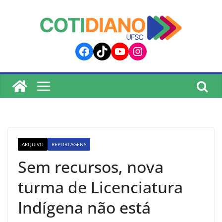
lucky jet
pinup
pin up
mostbet
Skip
to
content
Facebook
TikTok
YouTube
Instagram
ARQUIVO
REPORTAGENS
Sem recursos, nova
turma de Licenciatura
Indígena não está