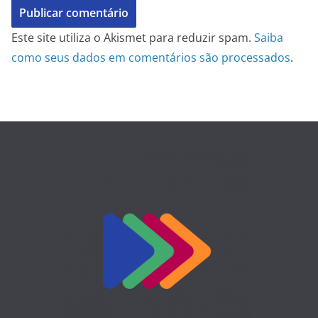
Este site utiliza o Akismet para reduzir spam.
Saiba
como seus dados em comentários são processados
.