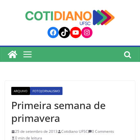
lucky jet
pinup
pin up
mostbet
Skip
to
content
Facebook
TikTok
YouTube
Instagram
ARQUIVO
FOTOJORNALISMO
Primeira semana de
primavera
25 de setembro de 2013
Cotidiano UFSC
0 Comments
0 min de leitura