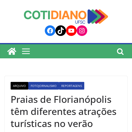
lucky jet
pinup
pin up
mostbet
Skip
to
content
Facebook
TikTok
YouTube
Instagram
ARQUIVO
FOTOJORNALISMO
REPORTAGENS
Praias de Florianópolis
têm diferentes atrações
turísticas no verão