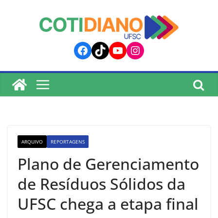
lucky jet
pinup
pin up
mostbet
Skip
to
content
Facebook
TikTok
YouTube
Instagram
ARQUIVO
REPORTAGENS
Plano de Gerenciamento
de Resíduos Sólidos da
UFSC chega a etapa final