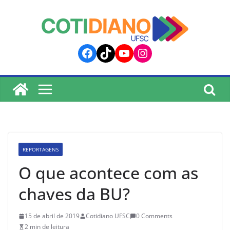
lucky jet
pinup
pin up
mostbet
Skip
to
content
Facebook
TikTok
YouTube
Instagram
REPORTAGENS
O que acontece com as
chaves da BU?
15 de abril de 2019
Cotidiano UFSC
0 Comments
2 min de leitura