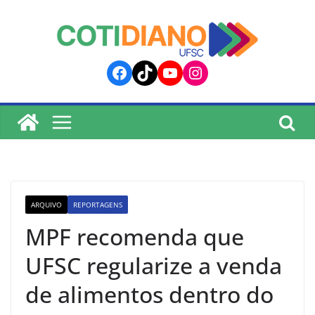
lucky jet
pinup
pin up
mostbet
Skip
to
content
Facebook
TikTok
YouTube
Instagram
ARQUIVO
REPORTAGENS
MPF recomenda que
UFSC regularize a venda
de alimentos dentro do