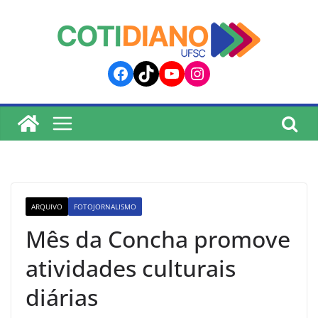
lucky jet
pinup
pin up
mostbet
Skip
to
content
Facebook
TikTok
YouTube
Instagram
ARQUIVO
FOTOJORNALISMO
Mês da Concha promove
atividades culturais
diárias