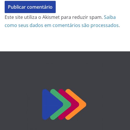
Este site utiliza o Akismet para reduzir spam.
Saiba
como seus dados em comentários são processados
.