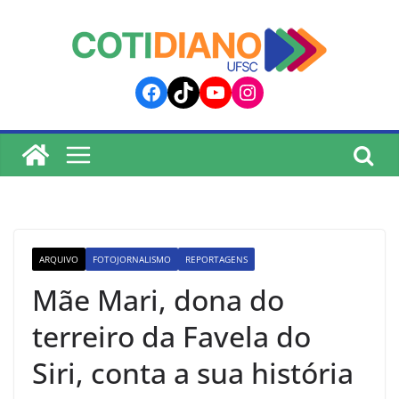
lucky jet
pinup
pin up
mostbet
Skip
to
content
Facebook
TikTok
YouTube
Instagram
ARQUIVO
FOTOJORNALISMO
REPORTAGENS
Mãe Mari, dona do
terreiro da Favela do
Siri, conta a sua história