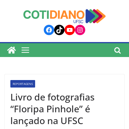
lucky jet
pinup
pin up
mostbet
Skip
to
content
Facebook
TikTok
YouTube
Instagram
REPORTAGENS
Livro de fotografias
“Floripa Pinhole” é
lançado na UFSC