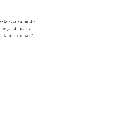
á estão consumindo
s peças demais e
m tantas roupas!”,