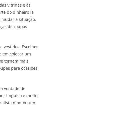
as vitrines e às
rte do dinheiro ia
u mudar a situação,
eças de roupas
 e vestidos. Escolher
ste em colocar um
 se tornem mais
roupas para ocasiões
r a vontade de
por impulso é muito
ornalista montou um