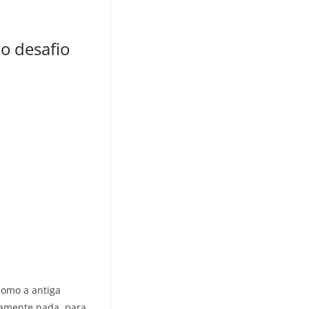
o desafio
como a antiga
utamente nada, para