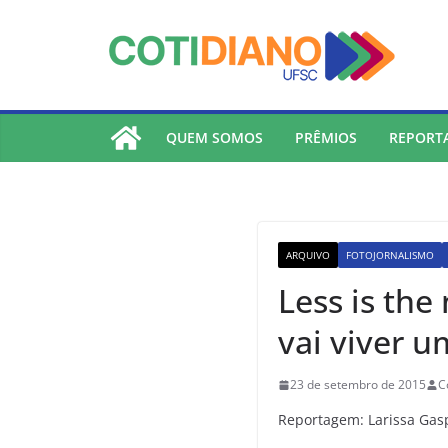
lucky jet
pinup
pin up
mostbet
Skip
to
content
QUEM SOMOS
PRÊMIOS
REPORT
ARQUIVO
FOTOJORNALISMO
Less is the
vai viver 
23 de setembro de 2015
C
Reportagem: Larissa Gas