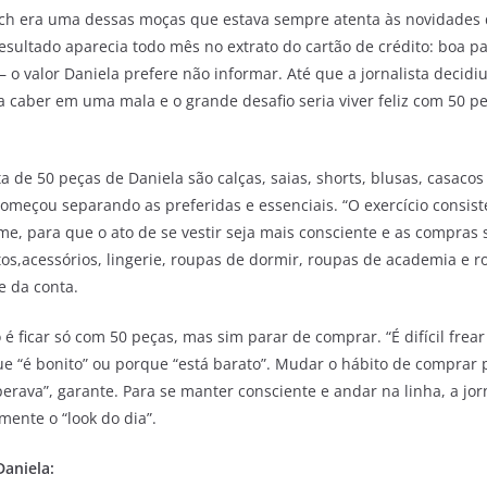
sch era uma dessas moças que estava sempre atenta às novidades d
sultado aparecia todo mês no extrato do cartão de crédito: boa pa
o valor Daniela prefere não informar. Até que a jornalista decidi
 caber em uma mala e o grande desafio seria viver feliz com 50 p
a de 50 peças de Daniela são calças, saias, shorts, blusas, casacos
a começou separando as preferidas e essenciais. “O exercício consi
me, para que o ato de se vestir seja mais consciente e as compras
tos,acessórios, lingerie, roupas de dormir, roupas de academia e 
e da conta.
ão é ficar só com 50 peças, mas sim parar de comprar. “É difícil frea
 “é bonito” ou porque “está barato”. Mudar o hábito de comprar 
perava”, garante. Para se manter consciente e andar na linha, a j
mente o “look do dia”.
Daniela: