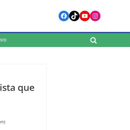
Facebook
TikTok
YouTube
Instagram
IVO
lista que
om)