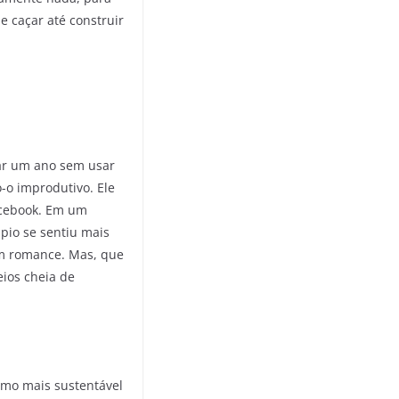
e caçar até construir
car um ano sem usar
o-o improdutivo. Ele
acebook. Em um
ipio se sentiu mais
um romance. Mas, que
eios cheia de
umo mais sustentável