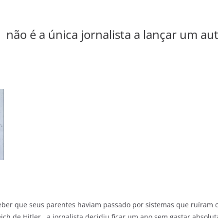
não é a única jornalista a lançar um aut
eber que seus parentes haviam passado por sistemas que ruíram 
ich de Hitler, a jornalista decidiu ficar um ano sem gastar absol