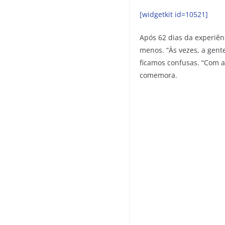
[widgetkit id=10521]
Após 62 dias da experiên
menos.
“
Às vezes, a gent
ficamos confusas. “Com a
comemora.