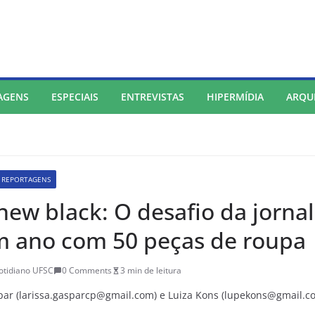
AGENS
ESPECIAIS
ENTREVISTAS
HIPERMÍDIA
ARQU
REPORTAGENS
 new black: O desafio da jorna
um ano com 50 peças de roupa
otidiano UFSC
0 Comments
3 min de leitura
par (larissa.gasparcp@gmail.com) e Luiza Kons (lupekons@gmail.c