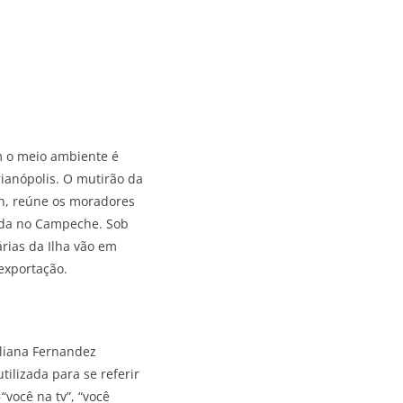
m o meio ambiente é
ianópolis. O mutirão da
h, reúne os moradores
zada no Campeche. Sob
rias da Ilha vão em
 exportação.
uliana Fernandez
utilizada para se referir
“você na tv”, “você