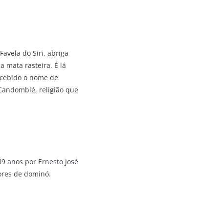
avela do Siri, abriga
 mata rasteira. É lá
ecebido o nome de
 Candomblé, religião que
9 anos por Ernesto José
ores de dominó.