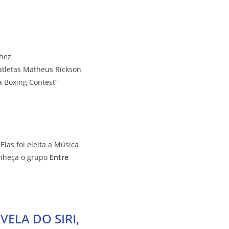
chez
tletas Matheus Rickson
 Boxing Contest”
las foi eleita a Música
onheça o grupo
Entre
ELA DO SIRI,