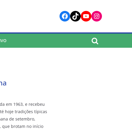
Facebook
TikTok
YouTube
Instagram
IVO
na
iada em 1963, e recebeu
 hoje tradições típicas
emana de setembro,
, que brotam no início