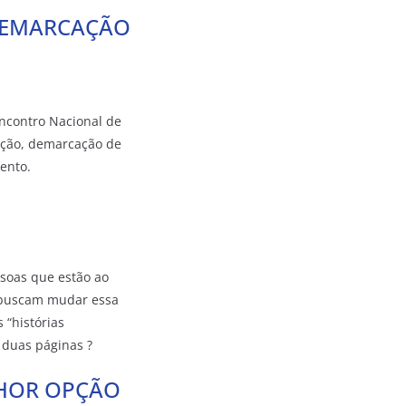
DEMARCAÇÃO
Encontro Nacional de
ação, demarcação de
ento.
soas que estão ao
C buscam mudar essa
“histórias
s duas páginas ?
LHOR OPÇÃO