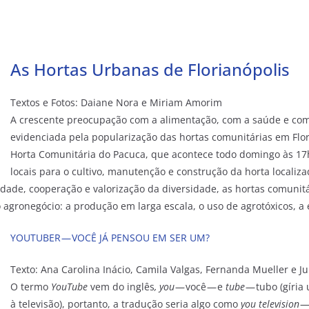
As Hortas Urbanas de Florianópolis
Textos e Fotos: Daiane Nora e Miriam Amorim
A crescente preocupação com a alimentação, com a saúde e co
evidenciada pela popularização das hortas comunitárias em Flor
Horta Comunitária do Pacuca, que acontece todo domingo às 17
locais para o cultivo, manutenção e construção da horta locali
idade, cooperação e valorização da diversidade, as hortas comunitá
o agronegócio: a produção em larga escala, o uso de agrotóxicos, a
YOUTUBER — VOCÊ JÁ PENSOU EM SER UM?
Texto:
Ana Carolina Inácio,
Camila Valgas, Fernanda Mueller e J
O termo
YouTube
vem do inglês
, you
— você — e
tube
— tubo (gíria 
à televisão), portanto, a tradução seria algo como
you television
— 