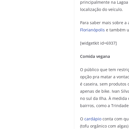
principalmente na Lagoa
localização do veículo.
Para saber mais sobre a 
Florianópolis
e também um
[widgetkit id=6937]
Comida vegana
O público que tem restri
opção pra matar a vontade
é caseira, sem produtos d
apenas de bike. Ivan Sil
no sul da Ilha. À medid
bairros, como a Trindade
O
cardápio
conta com quat
(tofu orgânico com algas