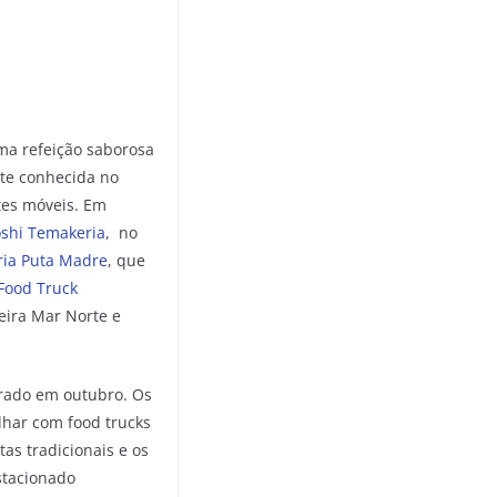
ma refeição saborosa
nte conhecida no
tes móveis. Em
shi Temakeria
, no
ia Puta Madre
, que
Food Truck
eira Mar Norte e
urado em outubro. Os
lhar com food trucks
as tradicionais e os
stacionado