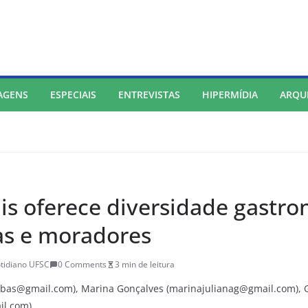
AGENS
ESPECIAIS
ENTREVISTAS
HIPERMÍDIA
ARQU
lis oferece diversidade gastr
tas e moradores
tidiano UFSC
0 Comments
3 min de leitura
eribas@gmail.com), Marina Gonçalves (marinajulianag@gmail.com),
il.com)