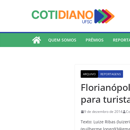
lucky jet
pinup
pin up
mostbet
Skip
to
content
QUEM SOMOS
PRÊMIOS
REPORT
ARQUIVO
REPORTAGENS
Florianópo
para turis
9 de dezembro de 2014
Co
Texto: Luize Ribas (luiz
(guilherme.longo93@gma