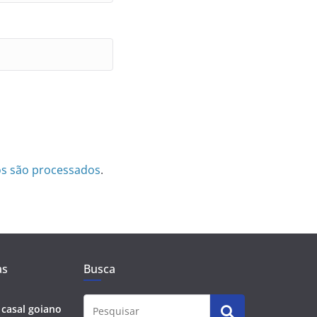
s são processados
.
as
Busca
 casal goiano