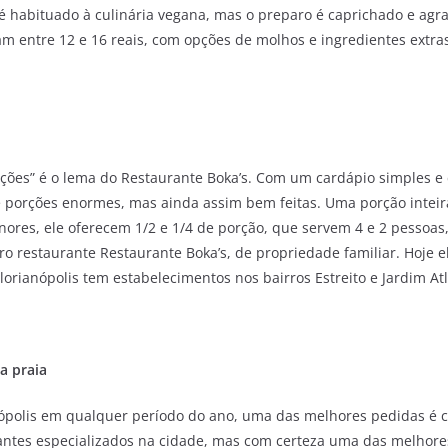
é habituado à culinária vegana, mas o preparo é caprichado e ag
am entre 12 e 16 reais, com opções de molhos e ingredientes extra
ções” é o lema do Restaurante Boka’s. Com um cardápio simples e 
e porções enormes, mas ainda assim bem feitas. Uma porção inteira
ores, ele oferecem 1/2 e 1/4 de porção, que servem 4 e 2 pessoas
o restaurante Restaurante Boka’s, de propriedade familiar. Hoje e
orianópolis tem estabelecimentos nos bairros Estreito e Jardim Atl
a praia
ópolis em qualquer período do ano, uma das melhores pedidas é c
antes especializados na cidade, mas com certeza uma das melhores