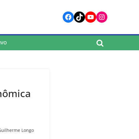
Facebook
TikTok
YouTube
Instagram
IVO
onômica
 Guilherme Longo