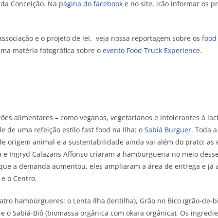
 da Conceição. Na
página do facebook
e no site, irão informar os pr
associação e o projeto de lei, veja nossa reportagem sobre os
food
a matéria fotográfica sobre o
evento Food Truck Experience
.
ções alimentares – como veganos, vegetarianos e intolerantes à la
 de uma refeição estilo fast food na Ilha: o
Sabiá Burguer
. Toda 
e origem animal e a sustentabilidade ainda vai além do prato: as 
va e Ingryd Calazans Affonso criaram a hamburgueria no meio dess
a que a demanda aumentou, eles ampliaram a área de entrega e já
 e o Centro.
ro hambúrgueres: o Lenta Ilha (lentilha), Grão no Bico (grão-de-b
) e o Sabiá-Biô (biomassa orgânica com okara orgânica). Os ingred