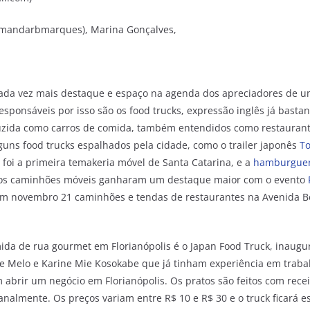
amandarbmarques), Marina Gonçalves,
ada vez mais destaque e espaço na agenda dos apreciadores de u
responsáveis por isso são os food trucks, expressão inglês já basta
duzida como carros de comida, também entendidos como restauran
lguns food trucks espalhados pela cidade, como o trailer japonês
To
 foi a primeira temakeria móvel de Santa Catarina, e a
hamburguer
, os caminhões móveis ganharam um destaque maior com o evento
em novembro 21 caminhões e tendas de restaurantes na Avenida B
da de rua gourmet em Florianópolis é o Japan Food Truck, inaug
e Melo e Karine Mie Kosokabe que já tinham experiência em traba
abrir um negócio em Florianópolis. Os pratos são feitos com receit
nalmente. Os preços variam entre R$ 10 e R$ 30 e o truck ficará e