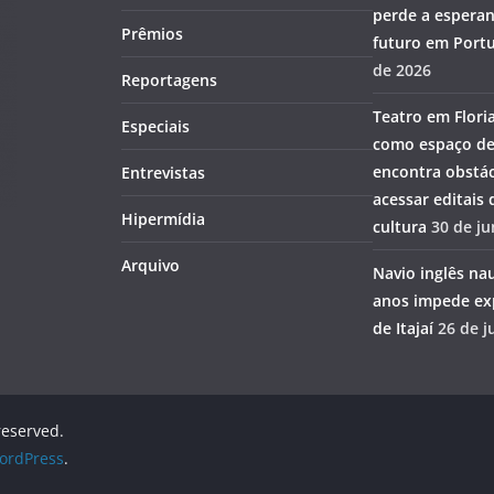
perde a esperan
Prêmios
futuro em Portu
de 2026
Reportagens
Teatro em Flori
Especiais
como espaço de
encontra obstác
Entrevistas
acessar editais
Hipermídia
cultura
30 de j
Arquivo
Navio inglês na
anos impede ex
de Itajaí
26 de j
 reserved.
ordPress
.