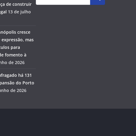
ça de construir
gal
13 de julho
anópolis cresce
 expressão, mas
ulos para
 de fomento à
unho de 2026
ufragado há 131
pansão do Porto
unho de 2026