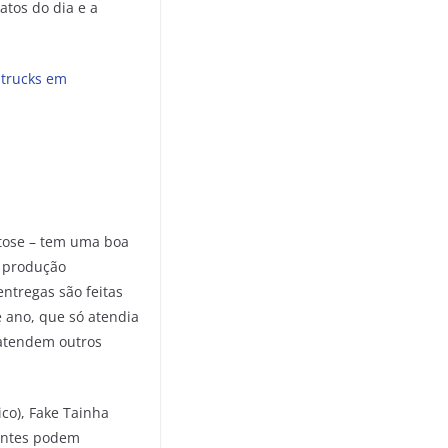
atos do dia e a
 trucks em
ctose – tem uma boa
a produção
entregas são feitas
e ano, que só atendia
 atendem outros
ico), Fake Tainha
ientes podem