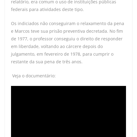
relatório, era comum o uso de instituições públicas
federais para atividades deste tipo.
Os indiciados não conseguiram o relaxamento da pena
e Marcos teve sua prisão preventiva decretada. No fim
de 1977, o professor conseguiu o direito de responder
em liberdade, voltando ao cárcere depois do
julgamento, em fevereiro de 1978, para cumprir o
restante da sua pena de três anos.
Veja o documentário: