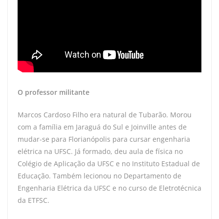
O professor militante
Marcos Cardoso Filho era natural de Tubarão. Morou
com a família em Jaraguá do Sul e Joinville antes de
mudar-se para Florianópolis para cursar engenharia
elétrica na UFSC. Já formado, deu aula de física no
Colégio de Aplicação da UFSC e no Instituto Estadual de
Educação. Também lecionou no Departamento de
Engenharia Elétrica da UFSC e no curso de Eletrotécnica
da ETFSC.