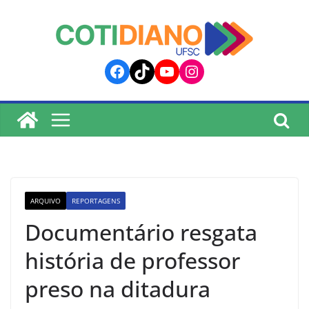
lucky jet
pinup
pin up
mostbet
Skip
to
content
Facebook
TikTok
YouTube
Instagram
ARQUIVO
REPORTAGENS
Documentário resgata
história de professor
preso na ditadura