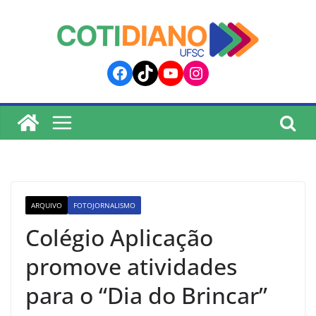
lucky jet
pinup
pin up
mostbet
Skip
to
content
Facebook
TikTok
YouTube
Instagram
ARQUIVO
FOTOJORNALISMO
Colégio Aplicação
promove atividades
para o “Dia do Brincar”