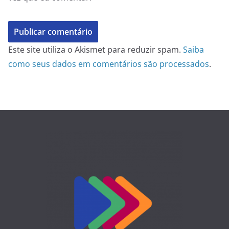
Este site utiliza o Akismet para reduzir spam.
Saiba
como seus dados em comentários são processados
.