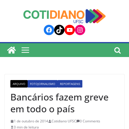
lucky jet
pinup
pin up
mostbet
Skip
to
content
Facebook
TikTok
YouTube
Instagram
ARQUIVO
FOTOJORNALISMO
REPORTAGENS
Bancários fazem greve
em todo o país
1 de outubro de 2014
Cotidiano UFSC
0 Comments
0 min de leitura