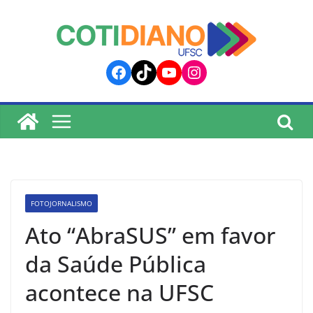
lucky jet
pinup
pin up
mostbet
Skip
to
content
Facebook
TikTok
YouTube
Instagram
FOTOJORNALISMO
Ato “AbraSUS” em favor
da Saúde Pública
acontece na UFSC