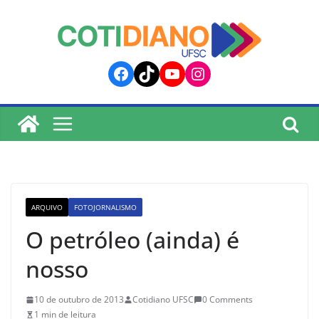
lucky jet
pinup
pin up
mostbet
Skip
to
content
Facebook
TikTok
YouTube
Instagram
ARQUIVO
FOTOJORNALISMO
O petróleo (ainda) é
nosso
10 de outubro de 2013
Cotidiano UFSC
0 Comments
1 min de leitura