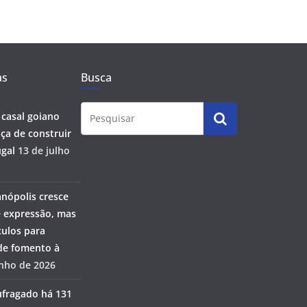
as
Busca
 casal goiano
ça de construir
gal
13 de julho
anópolis cresce
 expressão, mas
ulos para
 de fomento à
unho de 2026
ufragado há 131