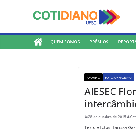
lucky jet
pinup
pin up
mostbet
Skip
to
content
QUEM SOMOS
PRÊMIOS
REPORT
ARQUIVO
FOTOJORNALISMO
AIESEC Flo
intercâmbi
28 de outubro de 2015
Cot
Texto e fotos: Larissa G