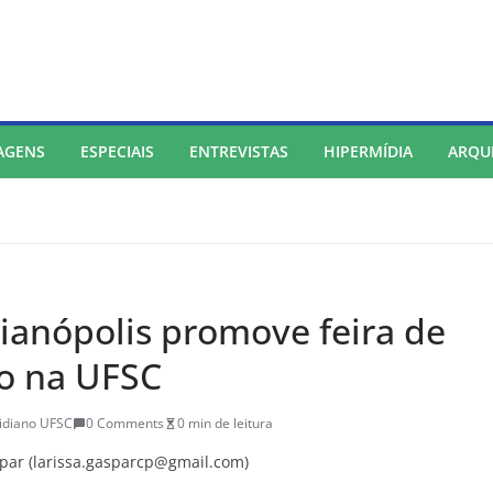
AGENS
ESPECIAIS
ENTREVISTAS
HIPERMÍDIA
ARQU
rianópolis promove feira de
o na UFSC
idiano UFSC
0 Comments
0 min de leitura
aspar (larissa.gasparcp@gmail.com)