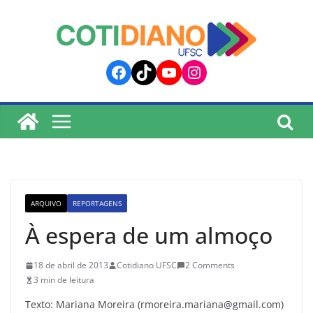
lucky jet
pinup
pin up
mostbet
Skip
to
content
Facebook
TikTok
YouTube
Instagram
ARQUIVO
REPORTAGENS
À espera de um almoço
18 de abril de 2013
Cotidiano UFSC
2 Comments
3 min de leitura
Texto: Mariana Moreira (rmoreira.mariana@gmail.com)