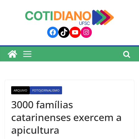
lucky jet
pinup
pin up
mostbet
Skip
to
content
Facebook
TikTok
YouTube
Instagram
ARQUIVO
FOTOJORNALISMO
3000 famílias
catarinenses exercem a
apicultura