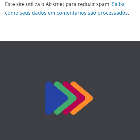
Este site utiliza o Akismet para reduzir spam.
Saiba
como seus dados em comentários são processados
.