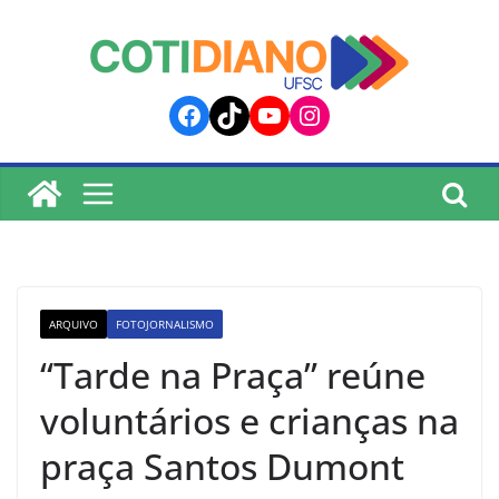
lucky jet
pinup
pin up
mostbet
Skip
to
content
Facebook
TikTok
YouTube
Instagram
ARQUIVO
FOTOJORNALISMO
“Tarde na Praça” reúne
voluntários e crianças na
praça Santos Dumont