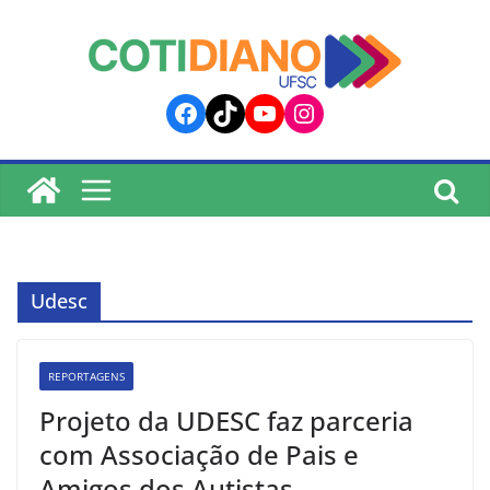
lucky jet
pinup
pin up
mostbet
Skip
to
content
Facebook
TikTok
YouTube
Instagram
Udesc
REPORTAGENS
Projeto da UDESC faz parceria
com Associação de Pais e
Amigos dos Autistas