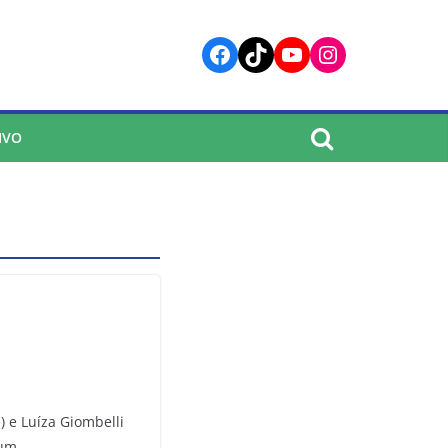
Facebook
TikTok
YouTube
Instagram
IVO
) e Luíza Giombelli
 um