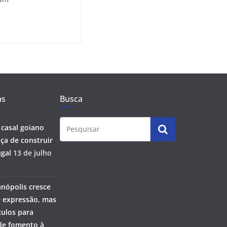
as
Busca
 casal goiano
ça de construir
gal
13 de julho
anópolis cresce
 expressão, mas
ulos para
 de fomento à