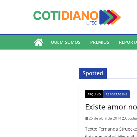
lucky jet
pinup
pin up
mostbet
Skip
to
content
QUEM SOMOS
PRÊMIOS
REPORT
Spotted
ARQUIVO
REPORTAGENS
Existe amor no
25 de abril de 2014
Cotidi
Texto: Fernanda Struecke
(luizamgiombelli@gmail.c