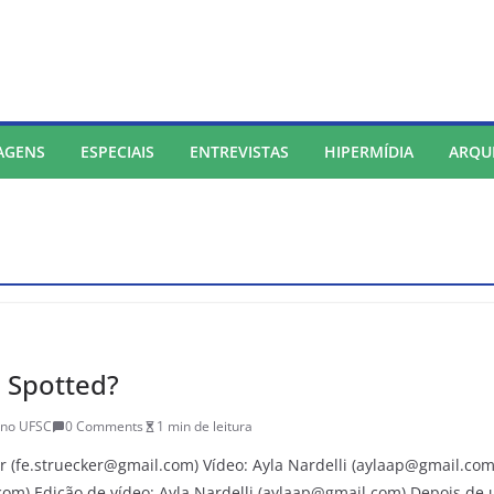
AGENS
ESPECIAIS
ENTREVISTAS
HIPERMÍDIA
ARQU
 Spotted?
ano UFSC
0 Comments
1 min de leitura
r (fe.struecker@gmail.com) Vídeo: Ayla Nardelli (aylaap@gmail.com
om) Edição de vídeo: Ayla Nardelli (aylaap@gmail.com) Depois de