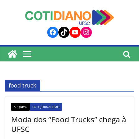
lucky jet
pinup
pin up
mostbet
Skip
to
content
Facebook
TikTok
YouTube
Instagram
food truck
ARQUIVO
FOTOJORNALISMO
Moda dos “Food Trucks” chega à
UFSC