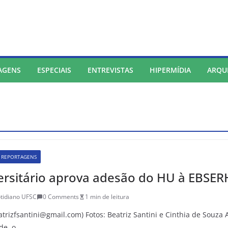
AGENS
ESPECIAIS
ENTREVISTAS
HIPERMÍDIA
ARQU
REPORTAGENS
ersitário aprova adesão do HU à EBSER
tidiano UFSC
0 Comments
1 min de leitura
atrizfsantini@gmail.com) Fotos: Beatriz Santini e Cinthia de Souza A
de, o