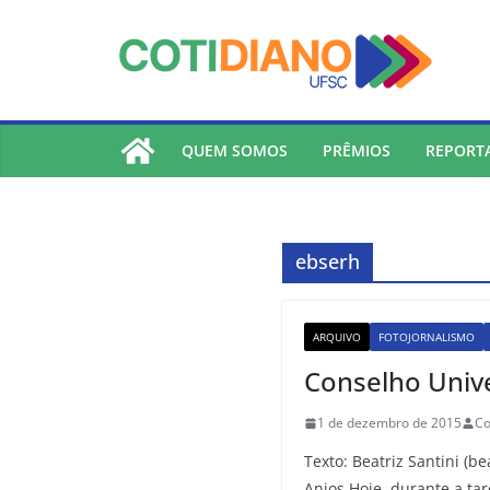
lucky jet
pinup
pin up
mostbet
Skip
to
content
QUEM SOMOS
PRÊMIOS
REPORT
ebserh
ARQUIVO
FOTOJORNALISMO
Conselho Univ
1 de dezembro de 2015
Co
Texto: Beatriz Santini (be
Anjos Hoje, durante a tar