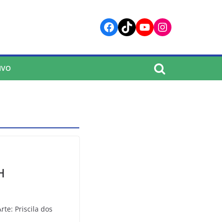
Facebook
TikTok
YouTube
Instagram
IVO
H
rte: Priscila dos