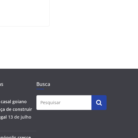
as
Busca
 casal goiano
ça de construir
gal
13 de julho
anópolis cresce