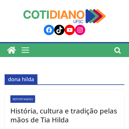
lucky jet
pinup
pin up
mostbet
Skip
to
content
Facebook
TikTok
YouTube
Instagram
dona hilda
REPORTAGENS
História, cultura e tradição pelas
mãos de Tia Hilda