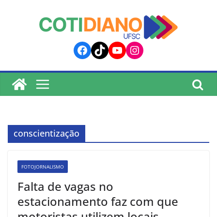
lucky jet
pinup
pin up
mostbet
Skip
to
content
Facebook
TikTok
YouTube
Instagram
conscientização
FOTOJORNALISMO
Falta de vagas no
estacionamento faz com que
motoristas utilizem locais