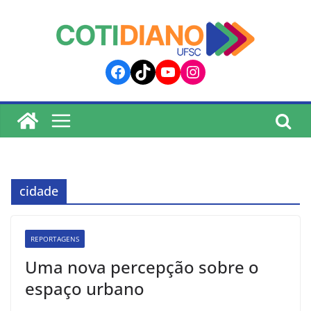
lucky jet
pinup
pin up
mostbet
Skip
to
content
Facebook
TikTok
YouTube
Instagram
cidade
REPORTAGENS
Uma nova percepção sobre o
espaço urbano