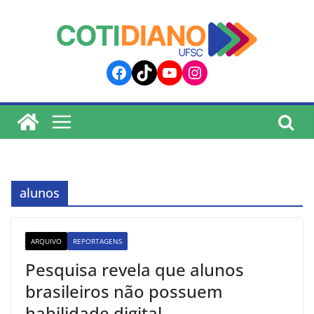
lucky jet
pinup
pin up
mostbet
Skip
to
content
Facebook
TikTok
YouTube
Instagram
alunos
ARQUIVO
REPORTAGENS
Pesquisa revela que alunos
brasileiros não possuem
habilidade digital