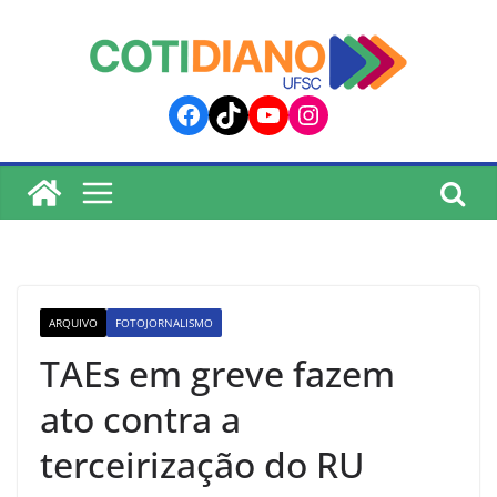
lucky jet
pinup
pin up
mostbet
Skip
to
content
Facebook
TikTok
YouTube
Instagram
ARQUIVO
FOTOJORNALISMO
TAEs em greve fazem
ato contra a
terceirização do RU