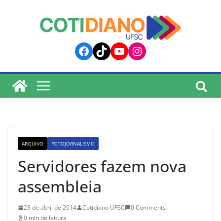
lucky jet
pinup
pin up
mostbet
Skip
to
content
Facebook
TikTok
YouTube
Instagram
ARQUIVO
FOTOJORNALISMO
Servidores fazem nova
assembleia
23 de abril de 2014
Cotidiano UFSC
0 Comments
0 min de leitura