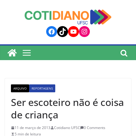
lucky jet
pinup
pin up
mostbet
Skip
to
content
Facebook
TikTok
YouTube
Instagram
ARQUIVO
REPORTAGENS
Ser escoteiro não é coisa
de criança
11 de março de 2013
Cotidiano UFSC
0 Comments
5 min de leitura