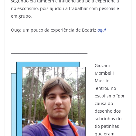
segundo ela também é influenciada pela experiência
no escotismo, pois ajudou a trabalhar com pessoas e
em grupo.
Ouça um pouco da experiência de Beatriz
aqui
______________________________________________________________
__________________________________________
Giovani
Mombelli
Mussio
entrou no
escotismo “por
causa do
desenho dos
sobrinhos do
tio patinhas
que eram