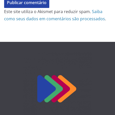
Este site utiliza o Akismet para reduzir spam.
Saiba
como seus dados em comentários são processados
.