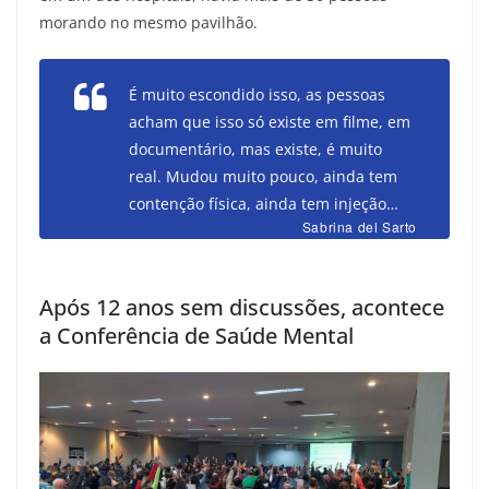
morando no mesmo pavilhão.
É muito escondido isso, as pessoas
acham que isso só existe em filme, em
documentário, mas existe, é muito
real. Mudou muito pouco, ainda tem
contenção física, ainda tem injeção…
Sabrina del Sarto
Após 12 anos sem discussões, acontece
a Conferência de Saúde Mental