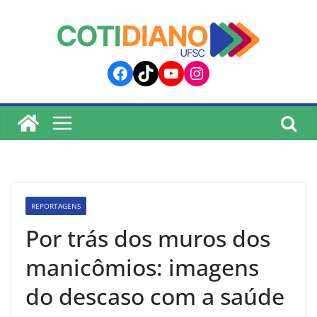
lucky jet
pinup
pin up
mostbet
Skip
to
content
Facebook
TikTok
YouTube
Instagram
REPORTAGENS
Por trás dos muros dos
manicômios: imagens
do descaso com a saúde