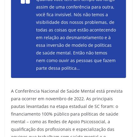
assim de uma conferência para outra,
você fica invisível. Nós não temos a
visibilidade dos nossos problemas, de
todas as coisas que estão acontecendo
em relação ao desmantelamento e à
essa inversão de modelo de políticas
de saúde mental. Então não temos
nem como ouvir as pessoas que fazem
parte dessa política…
A Conferência Nacional de Saúde Mental está prevista
para ocorrer em novembro de 2022. As principais
pautas levantadas na etapa estadual de SC foram: o
financiamento 100% público para políticas de saúde
mental – como as Redes de Apoio Psicossocial, a
qualificação dos profissionais e especialização das
equipes que trabalham com saúde mental e o