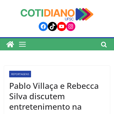
lucky jet
pinup
pin up
mostbet
Skip
to
content
Facebook
TikTok
YouTube
Instagram
REPORTAGENS
Pablo Villaça e Rebecca
Silva discutem
entretenimento na