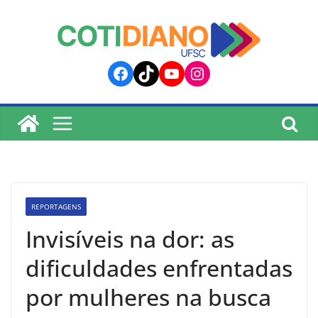
lucky jet
pinup
pin up
mostbet
Skip
to
content
Facebook
TikTok
YouTube
Instagram
REPORTAGENS
Invisíveis na dor: as
dificuldades enfrentadas
por mulheres na busca