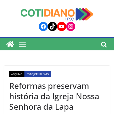
lucky jet
pinup
pin up
mostbet
Skip
to
content
Facebook
TikTok
YouTube
Instagram
ARQUIVO
FOTOJORNALISMO
Reformas preservam
história da Igreja Nossa
Senhora da Lapa