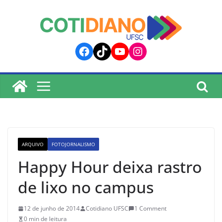
lucky jet
pinup
pin up
mostbet
Skip
to
content
Facebook
TikTok
YouTube
Instagram
ARQUIVO
FOTOJORNALISMO
Happy Hour deixa rastro
de lixo no campus
12 de junho de 2014
Cotidiano UFSC
1 Comment
0 min de leitura