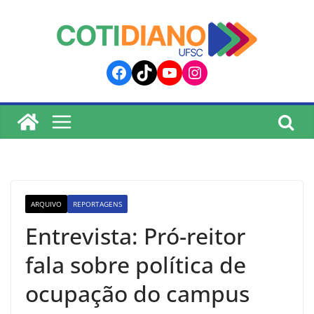
lucky jet
pinup
pin up
mostbet
Skip
to
content
Facebook
TikTok
YouTube
Instagram
ARQUIVO
REPORTAGENS
Entrevista: Pró-reitor
fala sobre política de
ocupação do campus