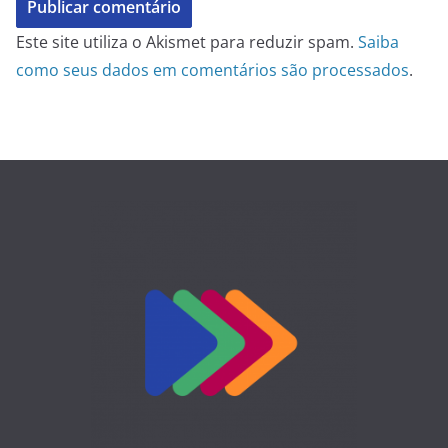
Este site utiliza o Akismet para reduzir spam.
Saiba
como seus dados em comentários são processados
.