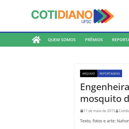
lucky jet
pinup
pin up
mostbet
Skip
to
content
QUEM SOMOS
PRÊMIOS
REPORT
ARQUIVO
REPORTAGENS
Engenheira
mosquito 
11 de maio de 2015
Cotid
Texto, fotos e arte: Na