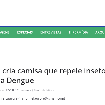
AGENS
ESPECIAIS
ENTREVISTAS
HIPERMÍDIA
ARQU
 cria camisa que repele inset
da Dengue
iano UFSC
0 Comments
0 min de leitura
homie Laurore (nahomielaurore@gmail.com)