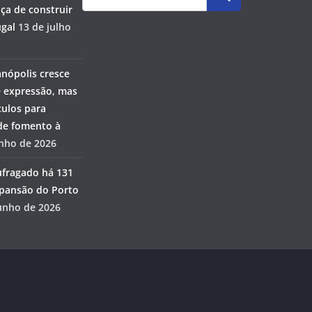
ça de construir
gal
13 de julho
anópolis cresce
 expressão, mas
ulos para
 de fomento à
unho de 2026
ufragado há 131
pansão do Porto
unho de 2026