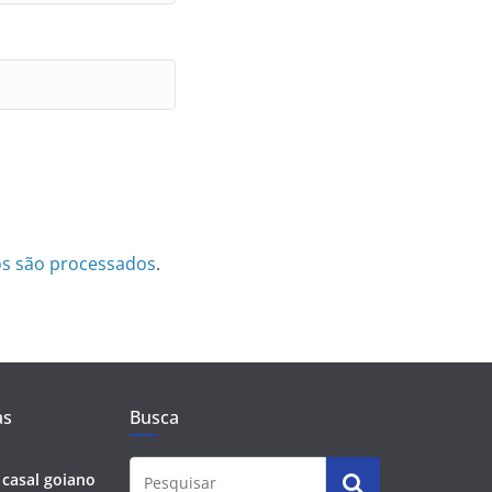
s são processados
.
as
Busca
 casal goiano